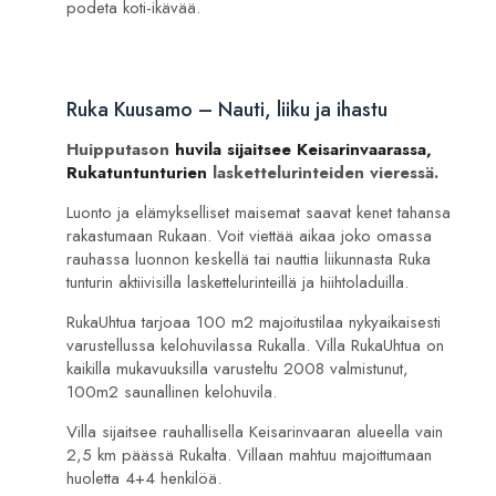
podeta koti-ikävää.
Ruka Kuusamo – Nauti, liiku ja ihastu
Huipputason
huvila sijaitsee Keisarinvaarassa,
Rukatuntunturien
laskettelurinteiden vieressä.
Luonto ja elämykselliset maisemat saavat kenet tahansa
rakastumaan Rukaan. Voit viettää aikaa joko omassa
rauhassa luonnon keskellä tai nauttia liikunnasta Ruka
tunturin aktiivisilla laskettelurinteillä ja hiihtoladuilla.
RukaUhtua tarjoaa 100 m2 majoitustilaa nykyaikaisesti
varustellussa kelohuvilassa Rukalla. Villa RukaUhtua on
kaikilla mukavuuksilla varusteltu 2008 valmistunut,
100m2 saunallinen kelohuvila.
Villa sijaitsee rauhallisella Keisarinvaaran alueella vain
2,5 km päässä Rukalta. Villaan mahtuu majoittumaan
huoletta 4+4 henkilöä.