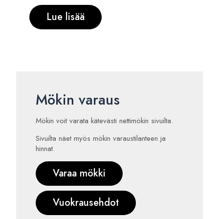
Lue lisää
Mökin varaus
Mökin voit varata kätevästi nettimökin sivuilta.
Sivuilta näet myös mökin varaustilanteen ja
hinnat.
Varaa mökki
Vuokrausehdot